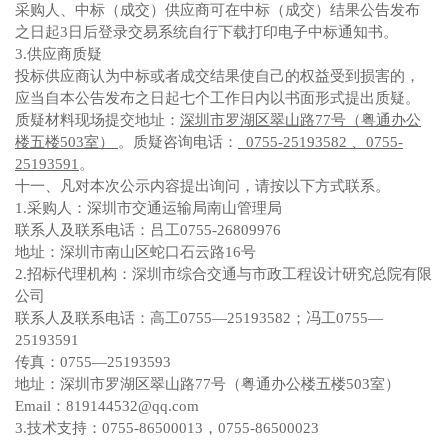
采购人、中标（成交）供应商可在中标（成交）结果公告发布
之日起3日后登录交易系统自行下载打印电子中标通知书。
3.
供应商质疑
投标供应商认为中标或者成交结果使自己的权益受到损害的，
应当自本公告发布之日起七个工作日内以书面形式提出质疑。
质疑材料现场提交地址：
深圳市罗湖区翠山路77号（粤通办公
楼五楼503室）
。质疑咨询电话：
0755-25193582 、0755-
25193591
。
十一、凡对本次公示内容提出询问，请按以下方式联系。
1.
采购人：深圳市交通运输局南山管理局
联系人及联系电话：吕工0755-26809976
地址：深圳市南山区蛇口石云路16号
2.
招标代理机构：深圳市综合交通与市政工程设计研究总院有限
公司
联系人及联系电话：高工0755—25193582；冯工0755—
25193591
传真：0755—25193593
地址：深圳市罗湖区翠山路77号（粤通办公楼五楼503室）
Email
：819144532@qq.com
3.
技术支持：0755-86500013，0755-86500023