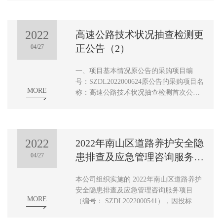
事项：招标公告、招标文件更正内容：1、
更正本项目采购项...
2022
高速公路技术状况抽查检测更
正公告（2）
04/27
一、项目基本情况原公告的采购项目编
号：SZDL2022000624原公告的采购项目名
MORE
称：高速公路技术状况抽查检测首次公告
日期：2022年04月24日 二、更正信息更正
事项：招标公告更正内容：本项目招标公
告申请人的资格要求...
2022
2022年南山区道路养护安全隐
患排查及应急管理咨询服务项
04/27
目招标失败公告
本公司组织实施的 2022年南山区道路养护
安全隐患排查及应急管理咨询服务项目
MORE
（编号： SZDL2022000541），因投标供
应商不足法定数量而致招标失败。 一、项